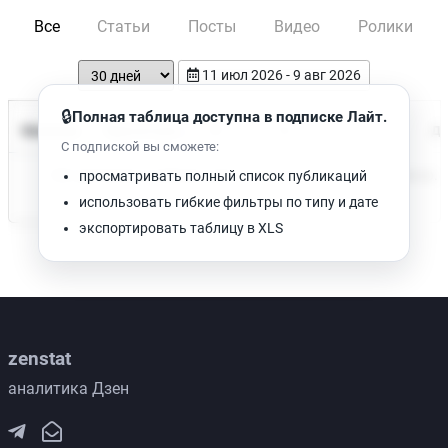
Все
Статьи
Посты
Видео
Ролики
11 июл 2026 - 9 авг 2026
🔒
Полная таблица доступна в подписке Лайт.
Время чтения
Название
Просмотров
Да
С подпиской вы сможете:
Нет доступных публикаций. Попробуйте изменить фильтр.
просматривать полный список публикаций
использовать гибкие фильтры по типу и дате
экспортировать таблицу в XLS
zenstat
аналитика Дзен