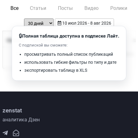
Все
Статьи
Посты
Видео
Ролики
10 июл 2026 - 8 авг 2026
🔒
Полная таблица доступна в подписке Лайт.
Время чтения
Название
Просмотров
Да
С подпиской вы сможете:
Нет доступных публикаций. Попробуйте изменить фильтр.
просматривать полный список публикаций
использовать гибкие фильтры по типу и дате
экспортировать таблицу в XLS
zenstat
аналитика Дзен