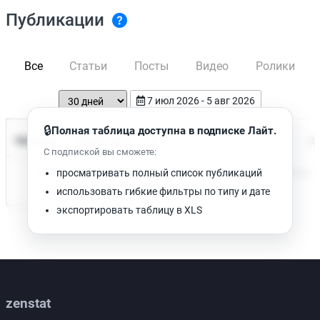
Публикации
Все
Статьи
Посты
Видео
Ролики
7 июл 2026 - 5 авг 2026
🔒
Полная таблица доступна в подписке Лайт.
Время чтения
Название
Просмотров
Да
С подпиской вы сможете:
Нет доступных публикаций. Попробуйте изменить фильтр.
просматривать полный список публикаций
использовать гибкие фильтры по типу и дате
экспортировать таблицу в XLS
zenstat