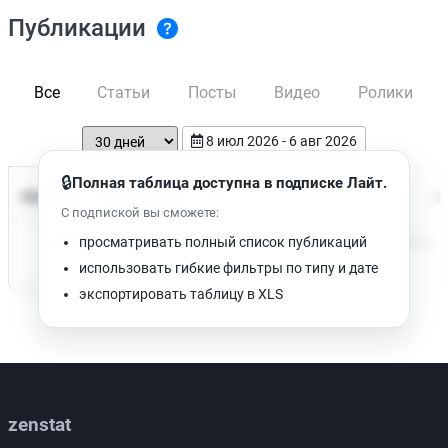
Публикации
Все
Статьи
Посты
Видео
Ролики
8 июл 2026 - 6 авг 2026
🔒
Полная таблица доступна в подписке Лайт.
Время чтения
Название
Просмотров
Да
С подпиской вы сможете:
Нет доступных публикаций. Попробуйте изменить фильтр.
просматривать полный список публикаций
использовать гибкие фильтры по типу и дате
экспортировать таблицу в XLS
zenstat