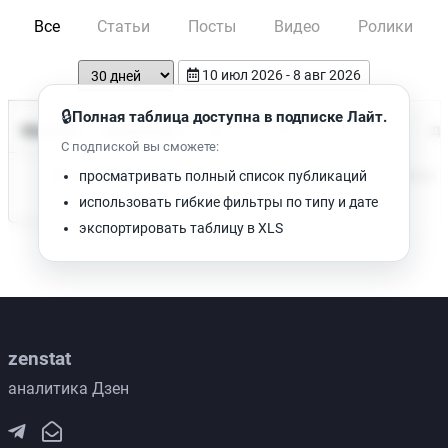
Все
Статьи
Посты
Видео
Ролики
10 июл 2026 - 8 авг 2026
🔒
Полная таблица доступна в подписке Лайт.
Время чтения
Название
Просмотров
Да
С подпиской вы сможете:
Нет доступных публикаций. Попробуйте изменить фильтр.
просматривать полный список публикаций
использовать гибкие фильтры по типу и дате
экспортировать таблицу в XLS
zenstat
аналитика Дзен