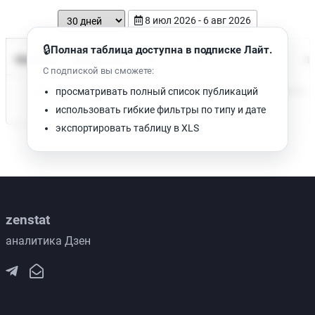
8 июл 2026 - 6 авг 2026
🔒
Полная таблица доступна в подписке Лайт.
Время чтения
Название
Просмотров
Да
С подпиской вы сможете:
Нет доступных публикаций. Попробуйте изменить фильтр.
просматривать полный список публикаций
использовать гибкие фильтры по типу и дате
экспортировать таблицу в XLS
zenstat
аналитика Дзен