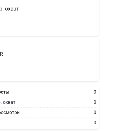
р. охват
R
осты
0
. охват
0
росмотры
0
R
0