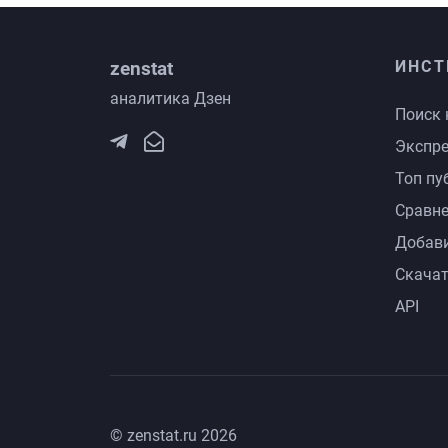
zenstat
ИНСТ
аналитика Дзен
Поиск 
Экспре
Топ пу
Сравне
Добави
Скачат
API
© zenstat.ru 2026