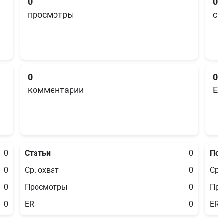
0
0
просмотры
с
0
0
комментарии
E
0
Статьи
0
П
0
Ср. охват
0
Ср
0
Просмотры
0
П
0
ER
0
E