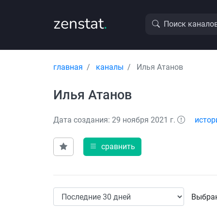
zenstat
.
Поиск канало
главная
каналы
Илья Атанов
Илья Атанов
Дата создания: 29 ноября 2021 г.
истор
сравнить
Выбран