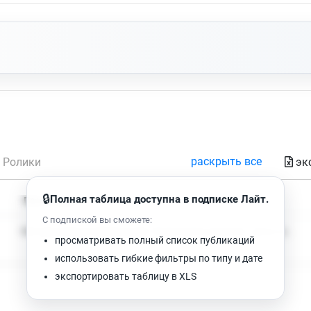
раскрыть все
эк
Ролики
🔒
Полная таблица доступна в подписке Лайт.
Время чтения
Просмотров
С подпиской вы сможете:
Нет доступных публикаций. Попробуйте изменить фильтр.
просматривать полный список публикаций
использовать гибкие фильтры по типу и дате
экспортировать таблицу в XLS