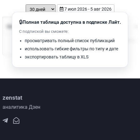
7 июл 2026 - 5 авг 2026
🔒
Полная таблица доступна в подписке Лайт.
Время чтения
Название
Просмотров
Да
С подпиской вы сможете:
Нет доступных публикаций. Попробуйте изменить фильтр.
просматривать полный список публикаций
использовать гибкие фильтры по типу и дате
экспортировать таблицу в XLS
zenstat
аналитика Дзен