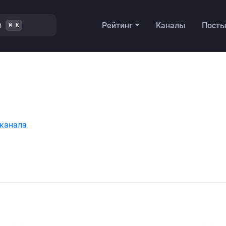
в
Рейтинг
Каналы
Пост
⌘ K
 канала