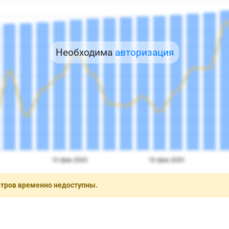
Необходима
авторизация
отров временно недоступны.