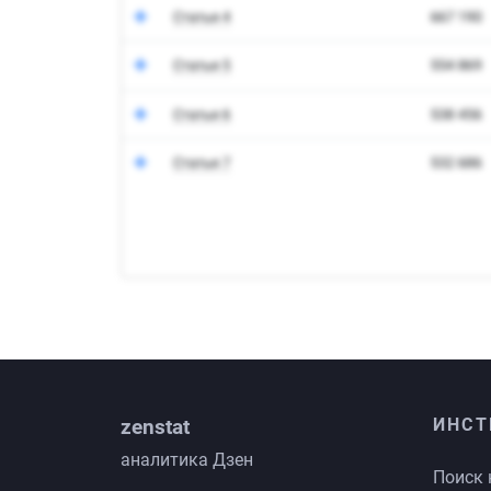
zenstat
ИНСТ
аналитика Дзен
Поиск 