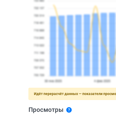
Идёт перерасчёт данных — показатели просм
Просмотры