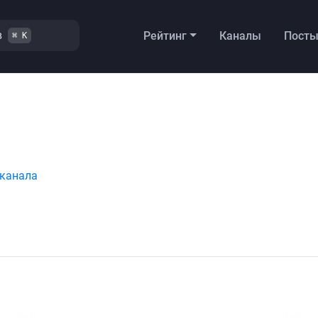
в
Рейтинг
Каналы
Пост
⌘ K
 канала