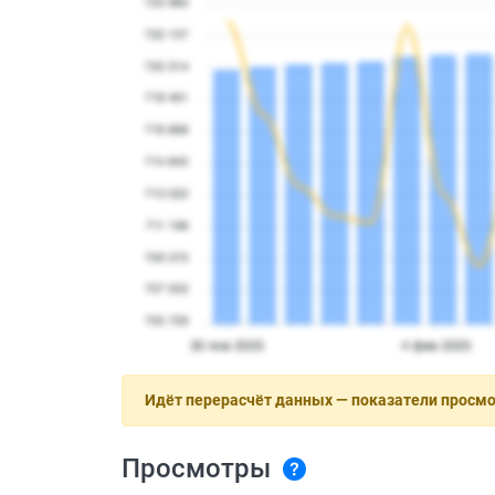
Идёт перерасчёт данных — показатели просм
Просмотры