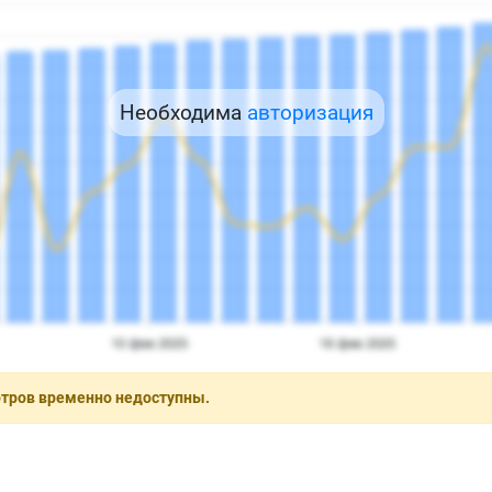
Необходима
авторизация
отров временно недоступны.