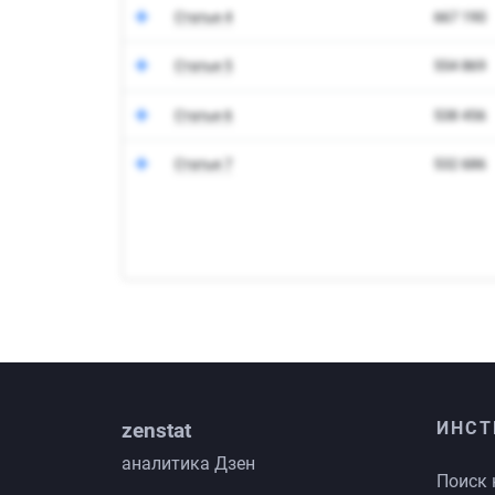
zenstat
ИНСТ
аналитика Дзен
Поиск 