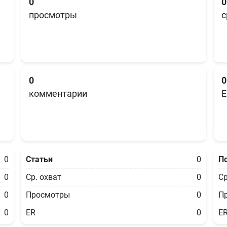
0
0
просмотры
с
0
0
комментарии
E
0
Статьи
0
П
0
Ср. охват
0
Ср
0
Просмотры
0
П
0
ER
0
E