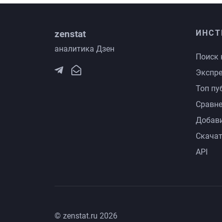
zenstat
ИНСТ
аналитика Дзен
Поиск 
Экспре
Топ пу
Сравне
Добави
Скачат
API
© zenstat.ru 2026