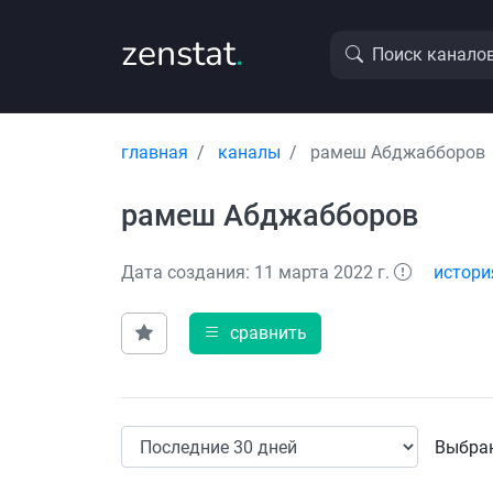
zenstat
.
Поиск канало
главная
каналы
рамеш Абджабборов
рамеш Абджабборов
Дата создания: 11 марта 2022 г.
истори
сравнить
Выбран