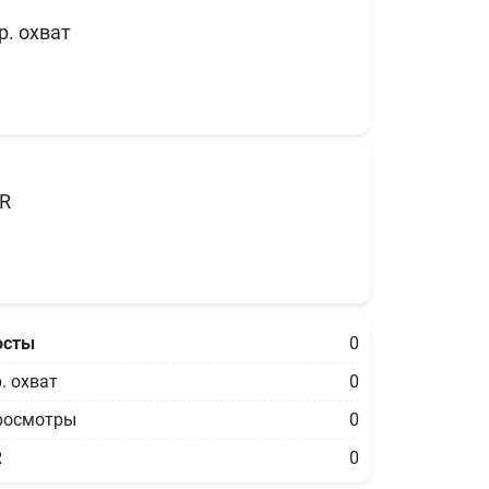
р. охват
R
осты
0
. охват
0
росмотры
0
R
0