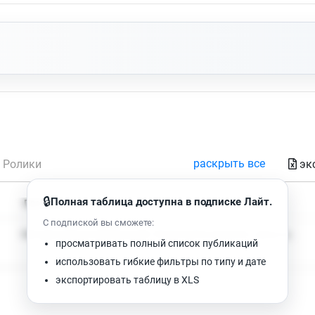
раскрыть все
эк
Ролики
🔒
Полная таблица доступна в подписке Лайт.
Время чтения
Просмотров
С подпиской вы сможете:
Нет доступных публикаций. Попробуйте изменить фильтр.
просматривать полный список публикаций
использовать гибкие фильтры по типу и дате
экспортировать таблицу в XLS