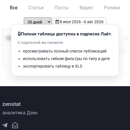
Все
Статьи
Посты
Видео
Ролики
8 июл 2026 - 6 авг 2026
🔒
Полная таблица доступна в подписке Лайт.
Время чтения
Название
Просмотров
Да
С подпиской вы сможете:
Нет доступных публикаций. Попробуйте изменить фильтр.
просматривать полный список публикаций
использовать гибкие фильтры по типу и дате
экспортировать таблицу в XLS
zenstat
аналитика Дзен