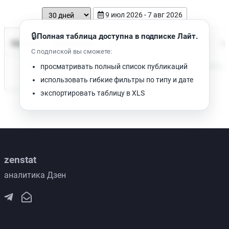
9 июл 2026 - 7 авг 2026
🔒
Полная таблица доступна в подписке Лайт.
Время чтения
Название
Просмотров
Да
С подпиской вы сможете:
Нет доступных публикаций. Попробуйте изменить фильтр.
просматривать полный список публикаций
использовать гибкие фильтры по типу и дате
экспортировать таблицу в XLS
zenstat
аналитика Дзен