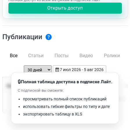
Открыть доступ
Публикации
Все
Статьи
Посты
Видео
Ролики
7 июл 2026 - 5 авг 2026
🔒
Полная таблица доступна в подписке Лайт.
Время чтения
Название
Просмотров
Да
С подпиской вы сможете:
Нет доступных публикаций. Попробуйте изменить фильтр.
просматривать полный список публикаций
использовать гибкие фильтры по типу и дате
экспортировать таблицу в XLS