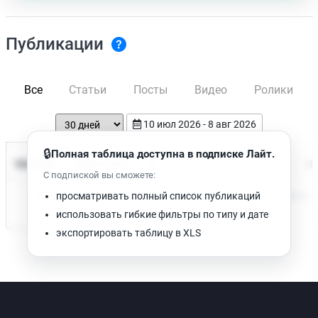
Публикации
Все
Статьи
Посты
Видео
Ролики
10 июл 2026 - 8 авг 2026
🔒
Полная таблица доступна в подписке Лайт.
Время чтения
Название
Просмотров
Да
С подпиской вы сможете:
Нет доступных публикаций. Попробуйте изменить фильтр.
просматривать полный список публикаций
использовать гибкие фильтры по типу и дате
экспортировать таблицу в XLS