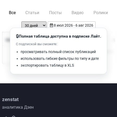
Все
Статьи
Посты
Видео
Ролики
8 июл 2026 - 6 авг 2026
🔒
Полная таблица доступна в подписке Лайт.
Время чтения
Название
Просмотров
Да
С подпиской вы сможете:
Нет доступных публикаций. Попробуйте изменить фильтр.
просматривать полный список публикаций
использовать гибкие фильтры по типу и дате
экспортировать таблицу в XLS
zenstat
аналитика Дзен