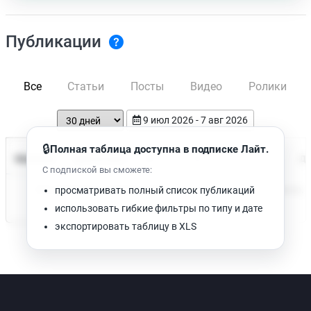
Публикации
Все
Статьи
Посты
Видео
Ролики
9 июл 2026 - 7 авг 2026
🔒
Полная таблица доступна в подписке Лайт.
Время чтения
Название
Просмотров
Да
С подпиской вы сможете:
Нет доступных публикаций. Попробуйте изменить фильтр.
просматривать полный список публикаций
использовать гибкие фильтры по типу и дате
экспортировать таблицу в XLS