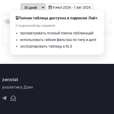
9 июл 2026 - 7 авг 2026
🔒
Полная таблица доступна в подписке Лайт.
Время чтения
Название
Просмотров
Да
С подпиской вы сможете:
Нет доступных публикаций. Попробуйте изменить фильтр.
просматривать полный список публикаций
использовать гибкие фильтры по типу и дате
экспортировать таблицу в XLS
zenstat
аналитика Дзен