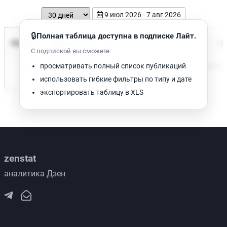
9 июл 2026 - 7 авг 2026
🔒
Полная таблица доступна в подписке Лайт.
Время чтения
Название
Просмотров
Да
С подпиской вы сможете:
Нет доступных публикаций. Попробуйте изменить фильтр.
просматривать полный список публикаций
использовать гибкие фильтры по типу и дате
экспортировать таблицу в XLS
zenstat
аналитика Дзен