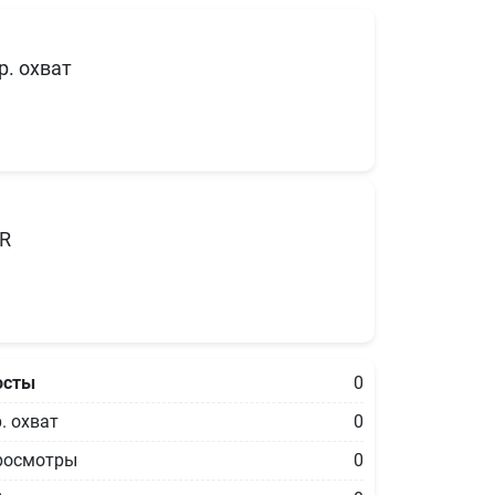
р. охват
R
осты
0
. охват
0
росмотры
0