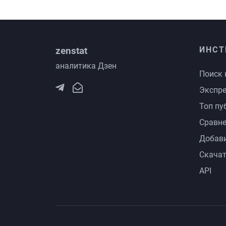
zenstat
ИНСТ
аналитика Дзен
Поиск 
Экспре
Топ пу
Сравне
Добави
Скачат
API