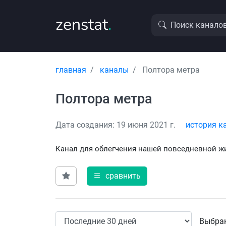
zenstat
.
Поиск канало
главная
каналы
Полтора метра
Полтора метра
Дата создания: 19 июня 2021 г.
история к
Канал для облегчения нашей повседневной ж
сравнить
Выбран