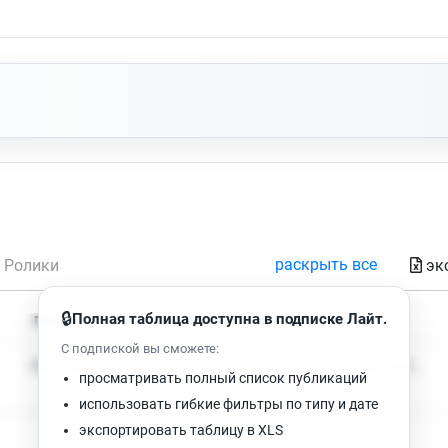
раскрыть все
эк
Ролики
🔒
Полная таблица доступна в подписке Лайт.
Время чтения
Просмотров
С подпиской вы сможете:
Нет доступных публикаций. Попробуйте изменить фильтр.
просматривать полный список публикаций
использовать гибкие фильтры по типу и дате
экспортировать таблицу в XLS