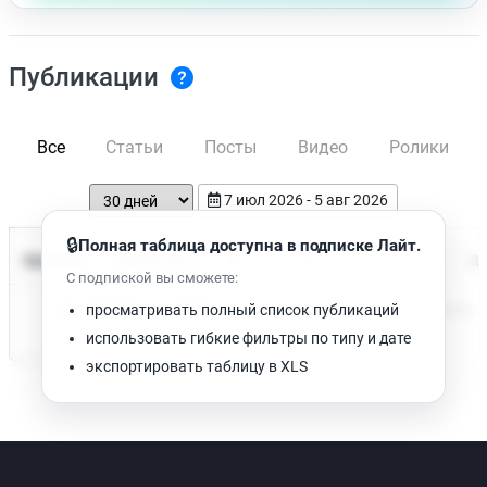
Публикации
Все
Статьи
Посты
Видео
Ролики
7 июл 2026 - 5 авг 2026
🔒
Полная таблица доступна в подписке Лайт.
Время чтения
Название
Просмотров
Да
С подпиской вы сможете:
Нет доступных публикаций. Попробуйте изменить фильтр.
просматривать полный список публикаций
использовать гибкие фильтры по типу и дате
экспортировать таблицу в XLS