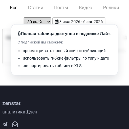
Все
Статьи
Посты
Видео
Ролики
8 июл 2026 - 6 авг 2026
🔒
Полная таблица доступна в подписке Лайт.
Время чтения
Название
Просмотров
Да
С подпиской вы сможете:
Нет доступных публикаций. Попробуйте изменить фильтр.
просматривать полный список публикаций
использовать гибкие фильтры по типу и дате
экспортировать таблицу в XLS
zenstat
аналитика Дзен