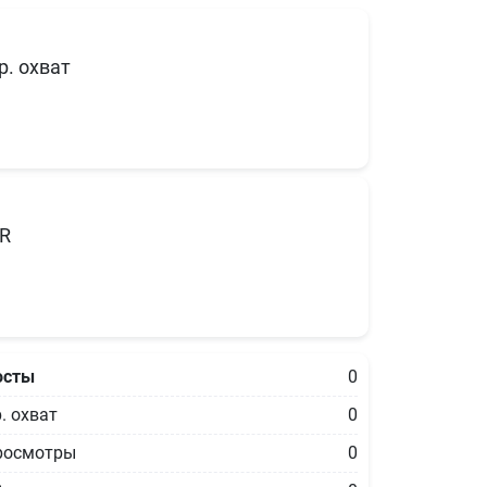
р. охват
R
осты
0
. охват
0
росмотры
0