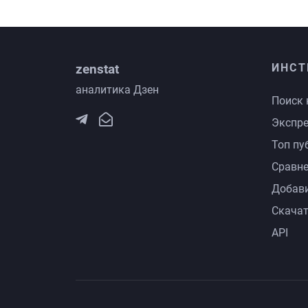
zenstat
ИНСТ
аналитика Дзен
Поиск 
Экспре
Топ пу
Сравне
Добави
Скачат
API