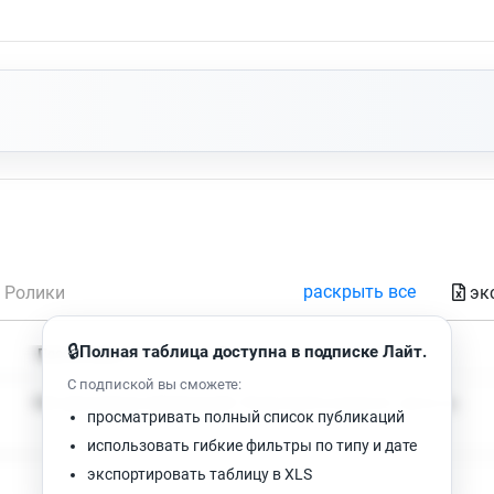
раскрыть все
эк
Ролики
🔒
Полная таблица доступна в подписке Лайт.
Время чтения
Просмотров
С подпиской вы сможете:
Нет доступных публикаций. Попробуйте изменить фильтр.
просматривать полный список публикаций
использовать гибкие фильтры по типу и дате
экспортировать таблицу в XLS