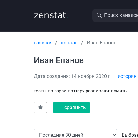
zenstat
.
Поиск канало
главная
каналы
Иван Епанов
Иван Епанов
Дата создания: 14 ноября 2020 г.
история
тесты по гарри поттеру развивают память
сравнить
Выбран