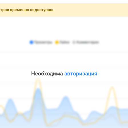
отров временно недоступны.
Необходима
авторизация