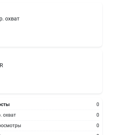
р. охват
R
осты
0
. охват
0
росмотры
0