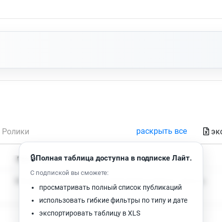
раскрыть все
эк
Ролики
🔒
Полная таблица доступна в подписке Лайт.
Время чтения
Просмотров
С подпиской вы сможете:
Нет доступных публикаций. Попробуйте изменить фильтр.
просматривать полный список публикаций
использовать гибкие фильтры по типу и дате
экспортировать таблицу в XLS