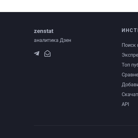
zenstat
ИНСТ
аналитика Дзен
Поиск 
Экспре
Топ пу
Сравне
Добави
Скачат
API