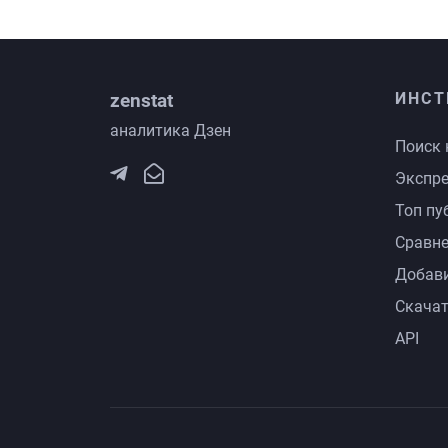
zenstat
ИНСТ
аналитика Дзен
Поиск 
Экспре
Топ пу
Сравне
Добави
Скачат
API