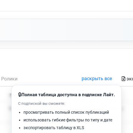
раскрыть все
эк
Ролики
🔒
Полная таблица доступна в подписке Лайт.
Время чтения
Просмотров
С подпиской вы сможете:
Нет доступных публикаций. Попробуйте изменить фильтр.
просматривать полный список публикаций
использовать гибкие фильтры по типу и дате
экспортировать таблицу в XLS