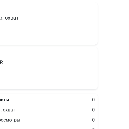
р. охват
R
осты
0
. охват
0
росмотры
0