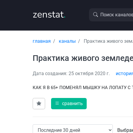
zenstat
.
Поиск канало
главная
каналы
Практика живого зем
Практика живого землед
Дата создания: 25 октября 2020 г.
истори
КАК Я В 65+ ПОМЕНЯЛ МЫШКУ НА ЛОПАТУ С Т
сравнить
Выбран