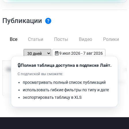
Публикации
Все
Статьи
Посты
Видео
Ролики
9 июл 2026 - 7 авг 2026
🔒
Полная таблица доступна в подписке Лайт.
Время чтения
Название
Просмотров
Да
С подпиской вы сможете:
Нет доступных публикаций. Попробуйте изменить фильтр.
просматривать полный список публикаций
использовать гибкие фильтры по типу и дате
экспортировать таблицу в XLS