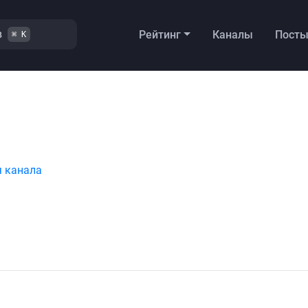
в
Рейтинг
Каналы
Пост
⌘ K
я канала