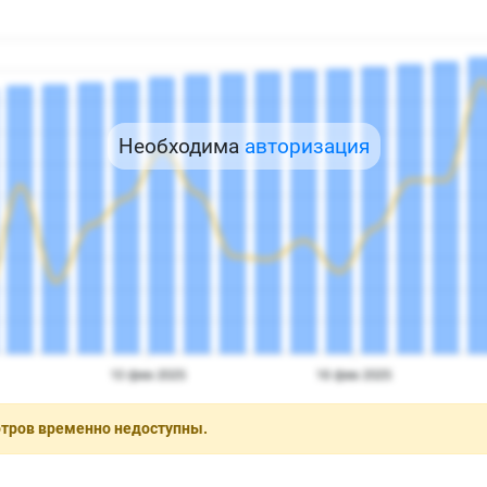
Необходима
авторизация
отров временно недоступны.