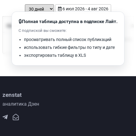
6 июл 2026 - 4 авг 2026
🔒
Полная таблица доступна в подписке Лайт.
Время чтения
Название
Просмотров
Да
С подпиской вы сможете:
Нет доступных публикаций. Попробуйте изменить фильтр.
просматривать полный список публикаций
использовать гибкие фильтры по типу и дате
экспортировать таблицу в XLS
zenstat
аналитика Дзен