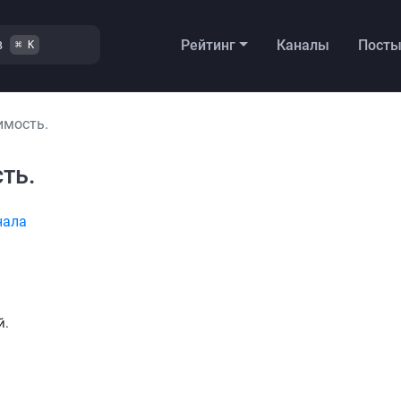
в
Рейтинг
Каналы
Пост
⌘ K
имость.
ть.
нала
й.