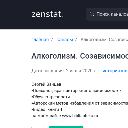
zenstat
.
Поиск канало
главная
каналы
Алкоголизм. Созавис
Алкоголизм. Созависимос
Дата создания: 2 июля 2020 г.
история ка
Сергей Зайцев
▪️Психолог, врач, автор книг о зависимостях.
▪️Обучаю трезвости.
▪️Авторский метод избавления от зависимосте
▪️Видео, книги ⬇️
на моём сайте www.bibliapteka.ru