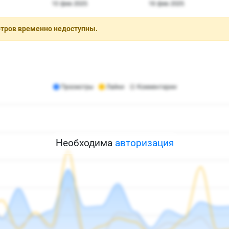
отров временно недоступны.
Необходима
авторизация