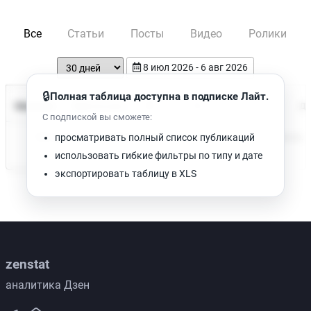
Все
Статьи
Посты
Видео
Ролики
8 июл 2026 - 6 авг 2026
🔒
Полная таблица доступна в подписке Лайт.
Время чтения
Название
Просмотров
Да
С подпиской вы сможете:
Нет доступных публикаций. Попробуйте изменить фильтр.
просматривать полный список публикаций
использовать гибкие фильтры по типу и дате
экспортировать таблицу в XLS
zenstat
аналитика Дзен