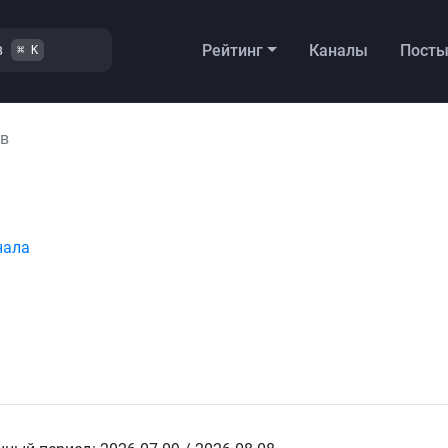
в
Рейтинг
Каналы
Пост
⌘ K
в
нала