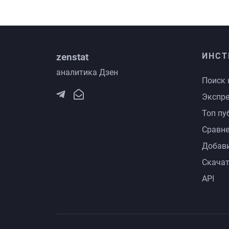
zenstat
ИНСТ
аналитика Дзен
Поиск 
Экспре
Топ пу
Сравне
Добави
Скачат
API