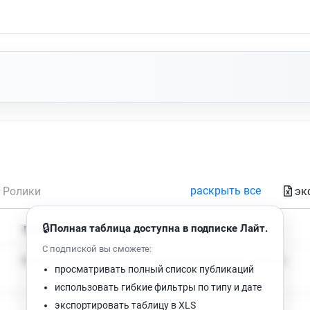
Нет доступных упоминаний.
раскрыть все
эк
Ролики
🔒
Полная таблица доступна в подписке Лайт.
Время чтения
Просмотров
С подпиской вы сможете:
Нет доступных публикаций. Попробуйте изменить фильтр.
просматривать полный список публикаций
использовать гибкие фильтры по типу и дате
экспортировать таблицу в XLS