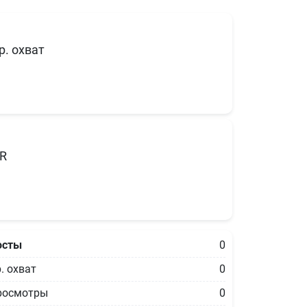
р. охват
R
осты
0
. охват
0
росмотры
0