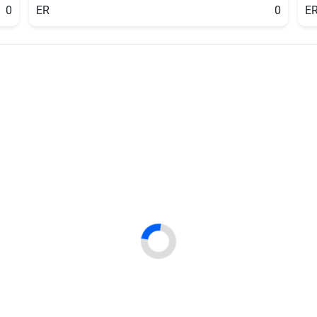
0
ER
0
E