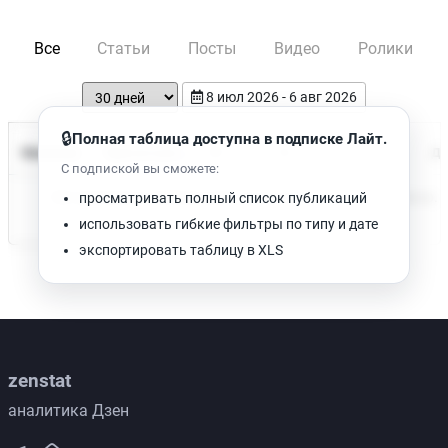
Все
Статьи
Посты
Видео
Ролики
8 июл 2026 - 6 авг 2026
🔒
Полная таблица доступна в подписке Лайт.
Время чтения
Название
Просмотров
Да
С подпиской вы сможете:
Нет доступных публикаций. Попробуйте изменить фильтр.
просматривать полный список публикаций
использовать гибкие фильтры по типу и дате
экспортировать таблицу в XLS
zenstat
аналитика Дзен