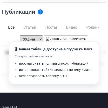
Публикации
Все
Статьи
Посты
Видео
Ролики
7 июл 2026 - 5 авг 2026
🔒
Полная таблица доступна в подписке Лайт.
Время чтения
Название
Просмотров
Да
С подпиской вы сможете:
Нет доступных публикаций. Попробуйте изменить фильтр.
просматривать полный список публикаций
использовать гибкие фильтры по типу и дате
экспортировать таблицу в XLS
zenstat