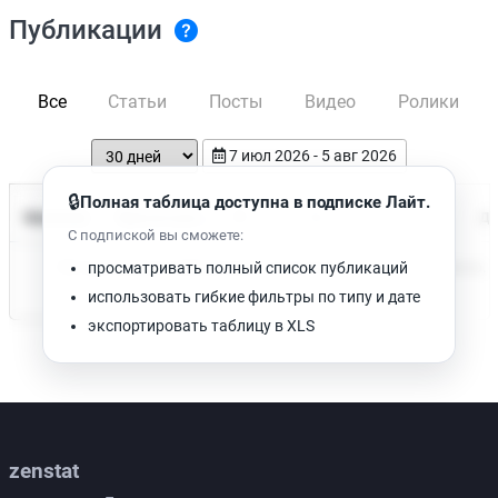
Публикации
Все
Статьи
Посты
Видео
Ролики
7 июл 2026 - 5 авг 2026
🔒
Полная таблица доступна в подписке Лайт.
Время чтения
Название
Просмотров
Да
С подпиской вы сможете:
Нет доступных публикаций. Попробуйте изменить фильтр.
просматривать полный список публикаций
использовать гибкие фильтры по типу и дате
экспортировать таблицу в XLS
zenstat