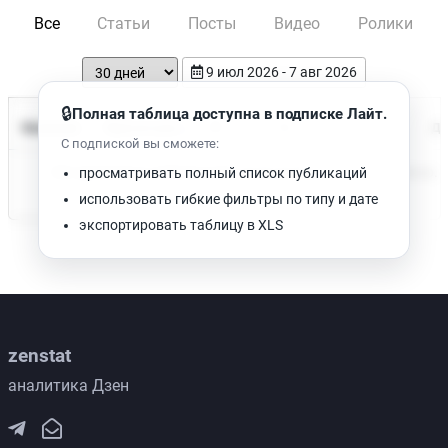
Все
Статьи
Посты
Видео
Ролики
9 июл 2026 - 7 авг 2026
🔒
Полная таблица доступна в подписке Лайт.
Время чтения
Название
Просмотров
Да
С подпиской вы сможете:
Нет доступных публикаций. Попробуйте изменить фильтр.
просматривать полный список публикаций
использовать гибкие фильтры по типу и дате
экспортировать таблицу в XLS
zenstat
аналитика Дзен