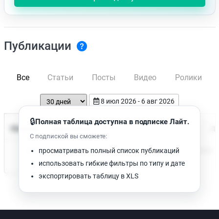
Публикации
Все
Статьи
Посты
Видео
Ролики
8 июл 2026 - 6 авг 2026
🔒
Полная таблица доступна в подписке Лайт.
Время чтения
Название
Просмотров
Да
С подпиской вы сможете:
Нет доступных публикаций. Попробуйте изменить фильтр.
просматривать полный список публикаций
использовать гибкие фильтры по типу и дате
экспортировать таблицу в XLS