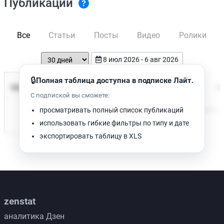
Публикации
Все
Статьи
Посты
Видео
Ролики
8 июл 2026 - 6 авг 2026
🔒
Полная таблица доступна в подписке Лайт.
Время чтения
Название
Просмотров
Да
С подпиской вы сможете:
Нет доступных публикаций. Попробуйте изменить фильтр.
просматривать полный список публикаций
использовать гибкие фильтры по типу и дате
экспортировать таблицу в XLS
zenstat
аналитика Дзен