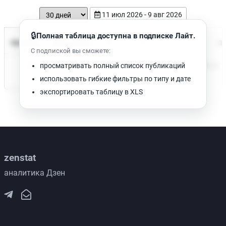
11 июл 2026 - 9 авг 2026
🔒
Полная таблица доступна в подписке Лайт.
Время чтения
Название
Просмотров
Да
С подпиской вы сможете:
Нет доступных публикаций. Попробуйте изменить фильтр.
просматривать полный список публикаций
использовать гибкие фильтры по типу и дате
экспортировать таблицу в XLS
zenstat
аналитика Дзен