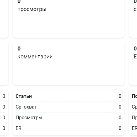
0
0
просмотры
с
0
0
комментарии
E
0
Статьи
0
П
0
Ср. охват
0
Ср
0
Просмотры
0
П
0
ER
0
E