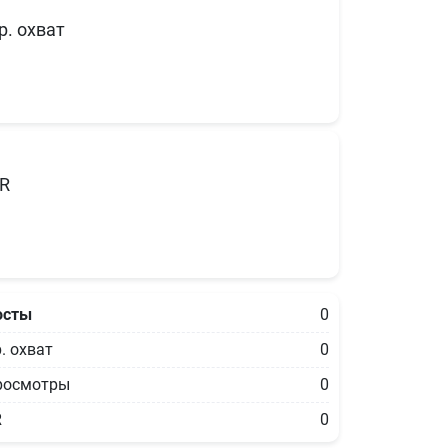
р. охват
R
осты
0
. охват
0
росмотры
0
R
0