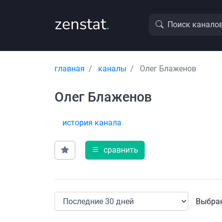
zenstat
.
Поиск канало
главная
каналы
Олег Блаженов
Олег Блаженов
история канала
сравнить
Выбран