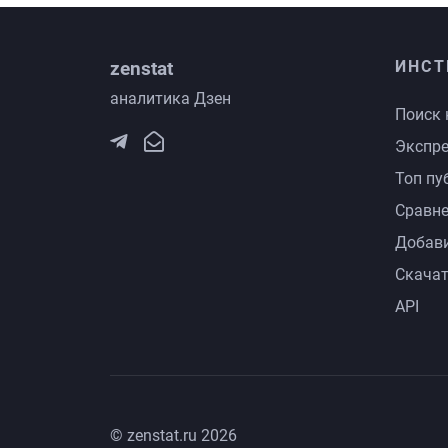
zenstat
ИНСТ
аналитика Дзен
Поиск 
Экспре
Топ пу
Сравне
Добави
Скачат
API
© zenstat.ru 2026