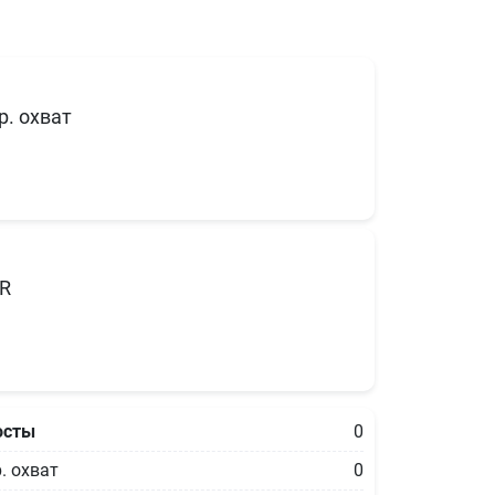
р. охват
R
осты
0
. охват
0