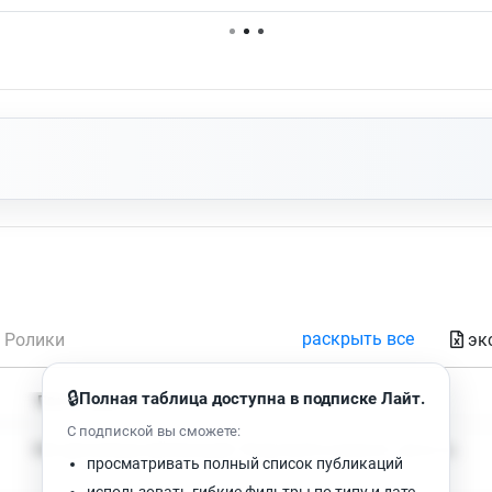
Нет доступных упоминаний.
раскрыть все
эк
Ролики
🔒
Полная таблица доступна в подписке Лайт.
Время чтения
Просмотров
С подпиской вы сможете:
Нет доступных публикаций. Попробуйте изменить фильтр.
просматривать полный список публикаций