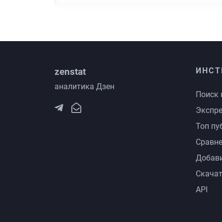
zenstat
ИНСТ
аналитика Дзен
Поиск 
Экспре
Топ пу
Сравне
Добави
Скачат
API