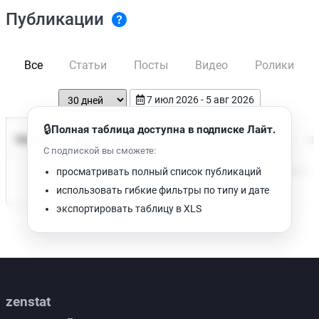
Публикации
Все
Статьи
Посты
Видео
Ролики
7 июл 2026 - 5 авг 2026
🔒
Полная таблица доступна в подписке Лайт.
Время чтения
Название
Просмотров
Да
С подпиской вы сможете:
Нет доступных публикаций. Попробуйте изменить фильтр.
просматривать полный список публикаций
использовать гибкие фильтры по типу и дате
экспортировать таблицу в XLS
zenstat