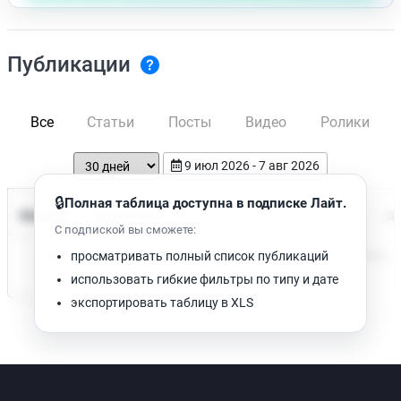
Публикации
Все
Статьи
Посты
Видео
Ролики
9 июл 2026 - 7 авг 2026
🔒
Полная таблица доступна в подписке Лайт.
Время чтения
Название
Просмотров
Да
С подпиской вы сможете:
Нет доступных публикаций. Попробуйте изменить фильтр.
просматривать полный список публикаций
использовать гибкие фильтры по типу и дате
экспортировать таблицу в XLS