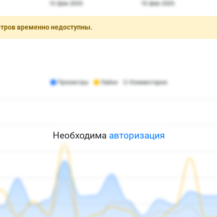
отров временно недоступны.
Необходима
авторизация