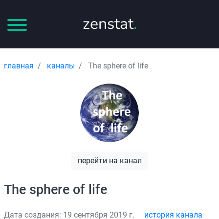
zenstat
.
главная
каналы
The sphere of life
перейти на канал
The sphere of life
Дата создания: 19 сентября 2019 г.
история канала