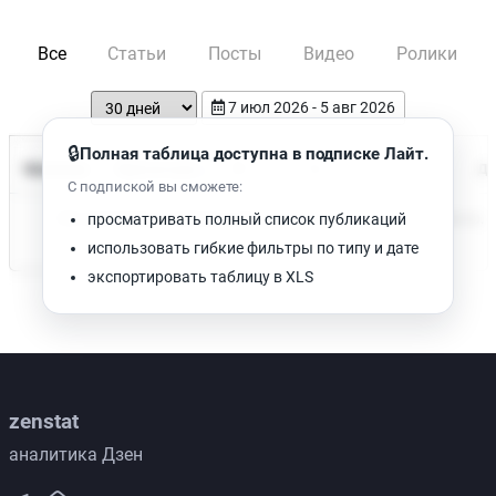
Все
Статьи
Посты
Видео
Ролики
7 июл 2026 - 5 авг 2026
🔒
Полная таблица доступна в подписке Лайт.
Время чтения
Название
Просмотров
Да
С подпиской вы сможете:
Нет доступных публикаций. Попробуйте изменить фильтр.
просматривать полный список публикаций
использовать гибкие фильтры по типу и дате
экспортировать таблицу в XLS
zenstat
аналитика Дзен