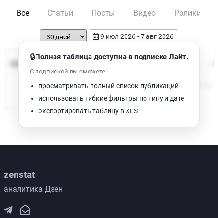
Все
Статьи
Посты
Видео
Ролики
9 июл 2026 - 7 авг 2026
🔒
Полная таблица доступна в подписке Лайт.
Время чтения
Название
Просмотров
Да
С подпиской вы сможете:
Нет доступных публикаций. Попробуйте изменить фильтр.
просматривать полный список публикаций
использовать гибкие фильтры по типу и дате
экспортировать таблицу в XLS
zenstat
аналитика Дзен