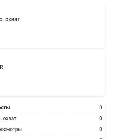
р. охват
R
осты
0
. охват
0
росмотры
0