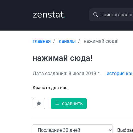
zenstat
.
Поиск канало
главная
каналы
нажимай сюда!
нажимай сюда!
Дата создания: 8 июля 2019 г.
история ка
Красота для вас!
сравнить
Выбран