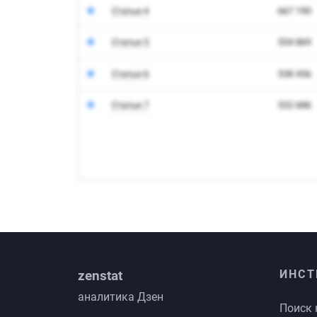
zenstat
ИНСТ
аналитика Дзен
Поиск 