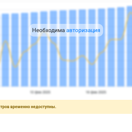
Необходима
авторизация
отров временно недоступны.