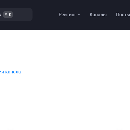
в
Рейтинг
Каналы
Пост
⌘ K
ия канала