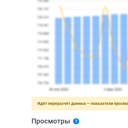
Идёт перерасчёт данных — показатели просм
Просмотры