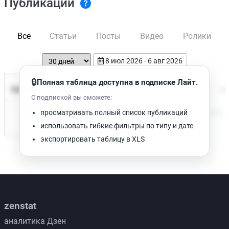
Публикации
Все
Статьи
Посты
Видео
Ролики
8 июл 2026 - 6 авг 2026
🔒
Полная таблица доступна в подписке Лайт.
Время чтения
Название
Просмотров
Да
С подпиской вы сможете:
Нет доступных публикаций. Попробуйте изменить фильтр.
просматривать полный список публикаций
использовать гибкие фильтры по типу и дате
экспортировать таблицу в XLS
zenstat
аналитика Дзен